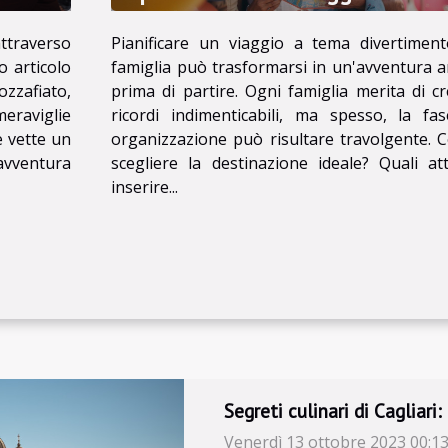
divertimento in famiglia
attraverso
Pianificare un viaggio a tema divertiment
 articolo
famiglia può trasformarsi in un'avventura 
zzafiato,
prima di partire. Ogni famiglia merita di c
eraviglie
ricordi indimenticabili, ma spesso, la fa
 vette un
organizzazione può risultare travolgente.
 avventura
scegliere la destinazione ideale? Quali att
inserire...
Scopri la magia nascosta 
Venerdì 13 ottobre 2023 00:1