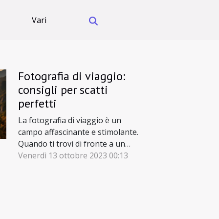
Vari
Fotografia di viaggio:
consigli per scatti
perfetti
La fotografia di viaggio è un
campo affascinante e stimolante.
Quando ti trovi di fronte a un
panorama mozzafiato o a un
Venerdì 13 ottobre 2023 00:13
momento unico, vuoi essere
certo di catturarlo nella maniera
più bella possibile. La sfida,
tuttavia, è che non sempre hai il
lusso del tempo per comporre