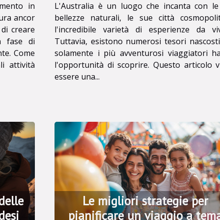
L'Australia è un luogo che incanta con le
imento in
bellezze naturali, le sue città cosmopoli
tura ancor
l'incredibile varietà di esperienze da vi
 di creare
Tuttavia, esistono numerosi tesori nascost
a fase di
solamente i più avventurosi viaggiatori h
nte. Come
l'opportunità di scoprire. Questo articolo 
i attività
essere una...
delle
Le migliori strategie per
desi
pianificare un viaggio a tem