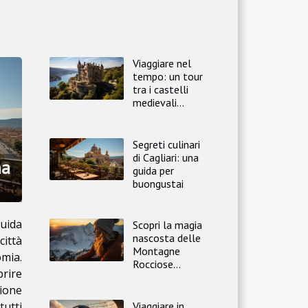
Viaggiare nel
tempo: un tour
tra i castelli
medievali
d'Europa
Segreti culinari
di Cagliari: una
na
guida per
buongustai
uida
Scopri la magia
nascosta delle
città
Montagne
omia.
Rocciose
prire
canadesi
zione
tutti
Viaggiare in