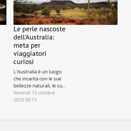
 insolita, ma...
Le perle nascoste
dell'Australia:
meta per
viaggiatori
curiosi
L'Australia è un luogo
che incanta con le sue
bellezze naturali, le sue
città cosmopolite e
Venerdì 13 ottobre
l'incredibile varietà di
2023 00:13
esperienze da vivere.
Tuttavia, esistono
numerosi tesori
nascosti che solamente