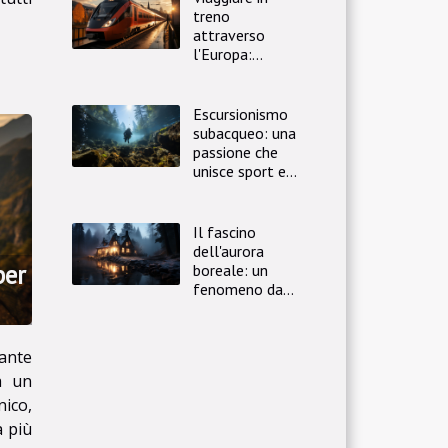
treno
attraverso
l'Europa:
un'avventura
indimenticabile
Escursionismo
subacqueo: una
passione che
unisce sport e
viaggio
Il fascino
dell'aurora
per
boreale: un
fenomeno da
non perdere
nante
a un
ico,
a più