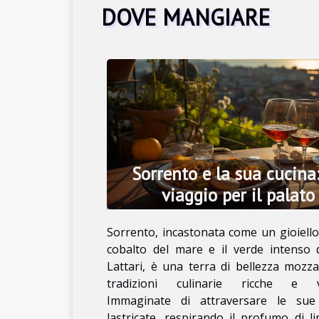
stradine lastricate,
DOVE MANGIARE
respirando il profumo
di limoni e di mare, e di
sedervi...
Sorrento e la sua cucina
viaggio per il palato
Sorrento, incastonata come un gioiello 
cobalto del mare e il verde intenso 
Lattari, è una terra di bellezza mozza
tradizioni culinarie ricche e va
Immaginate di attraversare le sue
lastricate, respirando il profumo di l