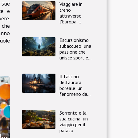
 sue
Viaggiare in
treno
te e
attraverso
vere.
l'Europa:
i che
un'avventura
anno
indimenticabile
Escursionismo
vuole
subacqueo: una
passione che
unisce sport e
viaggio
Il fascino
dell'aurora
boreale: un
fenomeno da
non perdere
Sorrento e la
sua cucina: un
viaggio per il
palato
a