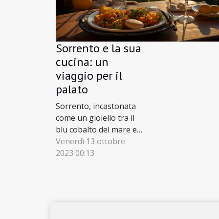
sembrare
Sorrento e la sua
cucina: un
viaggio per il
palato
Sorrento, incastonata
come un gioiello tra il
blu cobalto del mare e il
verde intenso dei monti
Venerdì 13 ottobre
Lattari, è una terra di
2023 00:13
bellezza mozzafiato e di
tradizioni culinarie
ricche e variegate.
Immaginate di
attraversare le sue