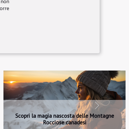
e non
orre
Next
Il fascino dell'aurora boreale: un fenomeno da
non perdere