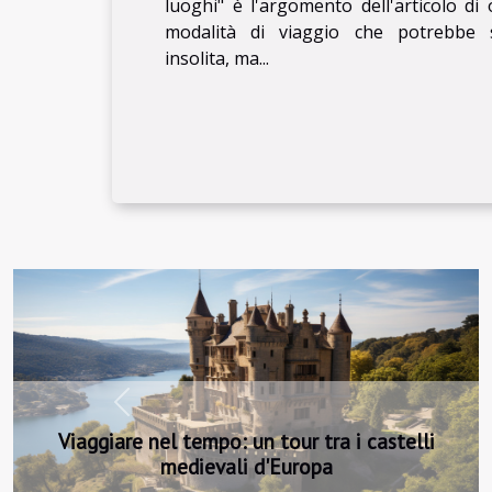
luoghi" è l'argomento dell'articolo di
modalità di viaggio che potrebbe 
insolita, ma...
Previous
Viaggiare in treno attraverso l'Europa:
un'avventura indimenticabile