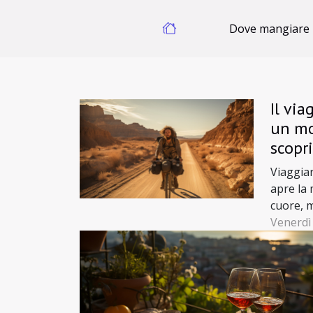
Dove mangiare
Il via
un mo
scopr
Viaggia
apre la 
cuore, m
percorsi
Venerdì
biciclett
un modo
nuovi l
dell'art
di viag