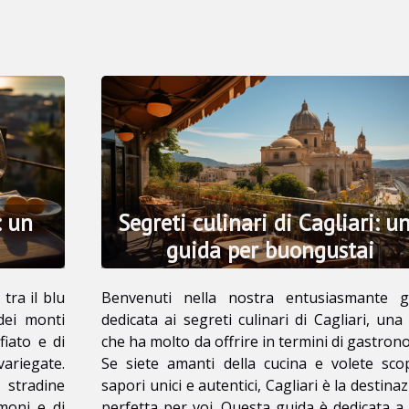
i più avventurosi
viaggiatori hanno
l'opportunità di
scoprire. Questo
articolo vuole essere
una...
: un
Segreti culinari di Cagliari: u
guida per buongustai
tra il blu
Benvenuti nella nostra entusiasmante g
dei monti
dedicata ai segreti culinari di Cagliari, una 
fiato e di
che ha molto da offrire in termini di gastron
riegate.
Se siete amanti della cucina e volete sco
 stradine
sapori unici e autentici, Cagliari è la destina
imoni e di
perfetta per voi. Questa guida è dedicata a 