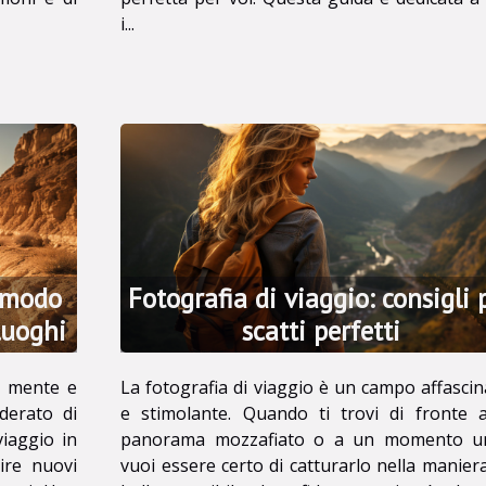
i...
n modo
Fotografia di viaggio: consigli 
luoghi
scatti perfetti
a mente e
La fotografia di viaggio è un campo affasci
iderato di
e stimolante. Quando ti trovi di fronte 
viaggio in
panorama mozzafiato o a un momento un
ire nuovi
vuoi essere certo di catturarlo nella manier