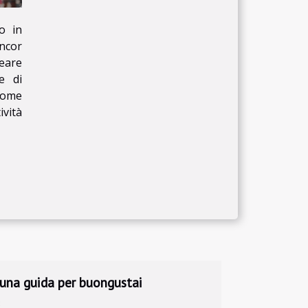
o in
ancor
reare
se di
 Come
ività
delle Montagne Rocciose canadesi
3