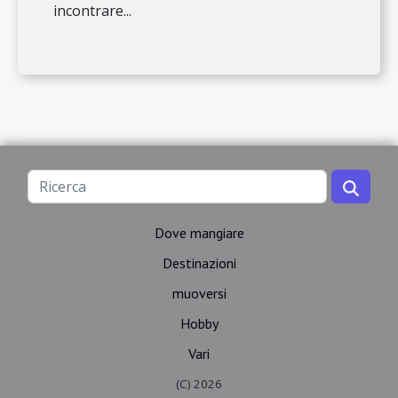
incontrare...
Dove mangiare
Destinazioni
muoversi
Hobby
Vari
(C) 2026