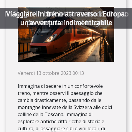
Il viaggio in bicicletta: un modo diverso
Viaggiare in treno attraverso l'Europa:
un'avventura indimenticabile
per scoprire nuovi luoghi
Venerdì 13 ottobre 2023 00:13
Immagina di sedere in un confortevole
treno, mentre osservi il paesaggio che
cambia drasticamente, passando dalle
montagne innevate della Svizzera alle dolci
colline della Toscana. Immagina di
esplorare antiche città ricche di storia e
cultura, di assaggiare cibi e vini locali, di