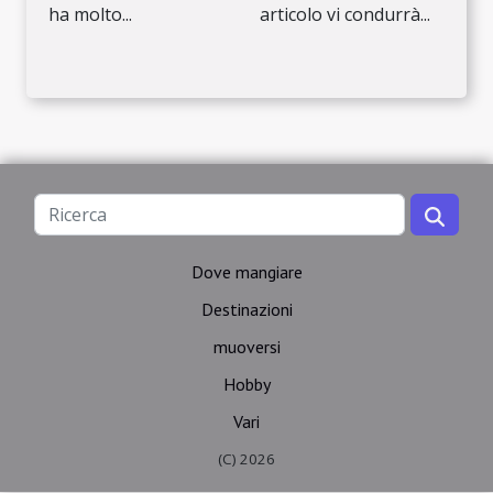
ha molto...
articolo vi condurrà...
Dove mangiare
Destinazioni
muoversi
Hobby
Vari
(C) 2026