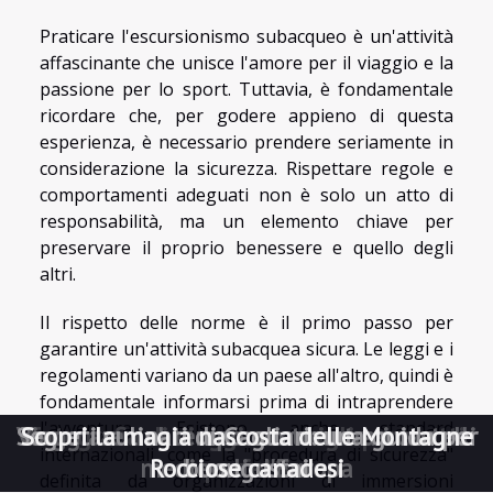
Praticare l'escursionismo subacqueo è un'attività
affascinante che unisce l'amore per il viaggio e la
passione per lo sport. Tuttavia, è fondamentale
ricordare che, per godere appieno di questa
esperienza, è necessario prendere seriamente in
considerazione la sicurezza. Rispettare regole e
comportamenti adeguati non è solo un atto di
responsabilità, ma un elemento chiave per
preservare il proprio benessere e quello degli
altri.
Il rispetto delle norme è il primo passo per
garantire un'attività subacquea sicura. Le leggi e i
regolamenti variano da un paese all'altro, quindi è
fondamentale informarsi prima di intraprendere
l'avventura. Esistono anche standard
Segreti culinari di Cagliari: una guida per
Viaggiare nel tempo: un tour tra i castelli
Scopri la magia nascosta delle Montagne
Fotografia di viaggio: consigli per scatti
Fotografia di viaggio: consigli per scatti
internazionali, come la "procedura di sicurezza"
medievali d'Europa
Rocciose canadesi
buongustai
perfetti
perfetti
definita da organizzazioni di immersioni