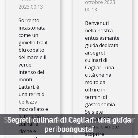
ottobre 2023
2023 00:13
00:13
Sorrento,
Benvenuti
incastonata
nella nostra
come un
entusiasmante
gioiello tra il
guida dedicata
blu cobalto
ai segreti
del mare e il
culinari di
verde
Cagliari, una
intenso dei
città che ha
monti
molto da
Lattari, è
offrire in
una terra di
termini di
bellezza
gastronomia.
mozzafiato e
Se siete
di tradizioni
Sorrento e la sua cucina: un viaggio per
Segreti culinari di Cagliari: una guida
amanti della
culinarie
cucina e volete
per buongustai
il palato
ricche e
scoprire